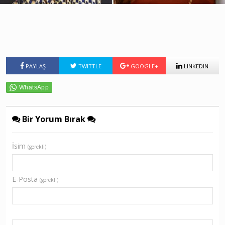
PAYLAŞ
TWITTLE
GOOGLE+
LINKEDIN
Bir Yorum Bırak
İsim
(gerekli)
E-Posta
(gerekli)