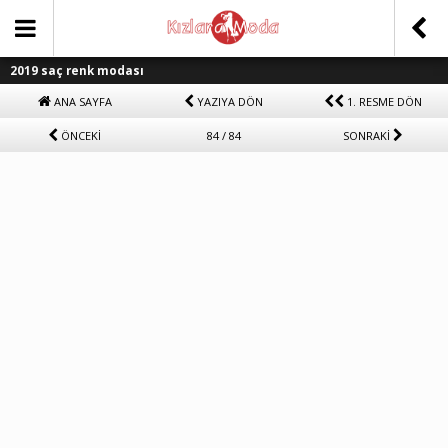
2019 saç renk modası
ANA SAYFA
YAZIYA DÖN
1. RESME DÖN
ÖNCEKİ
84 / 84
SONRAKİ