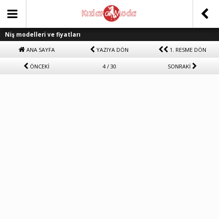
Niş modelleri ve fiyatları
ANA SAYFA
YAZIYA DÖN
1. RESME DÖN
ÖNCEKİ
4 / 30
SONRAKİ