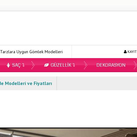
 Uygun Gömlek Modelleri
Ecopirin Reçetesiz Alınır Mı 2026?
KAYIT
SAÇ
GÜZELLIK
DEKORASYON
e Modelleri ve Fiyatları