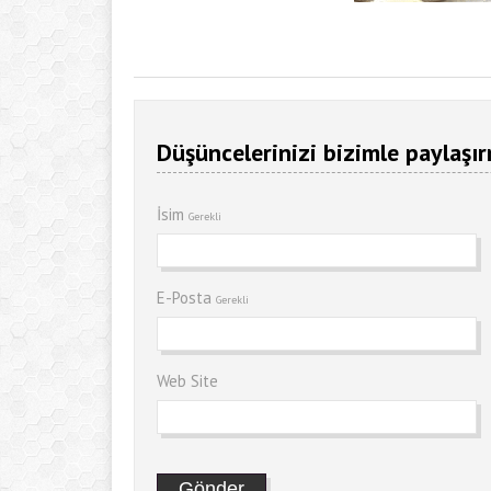
Düşüncelerinizi bizimle paylaşır
İsim
Gerekli
E-Posta
Gerekli
Web Site