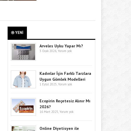
YENİ
Arveles Uyku Yapar Mı?
3 Ocak 2026,
Yorum yok
Kadınlar İçin Farklı Tarzlara
Uygun Gömlek Modelleri
1 Eylül 2025,
Yorum yok
Ecopirin Reçetesiz Alınır Mı
2026?
16 Mart 2025,
Yorum yok
Online Diyetisyen ile