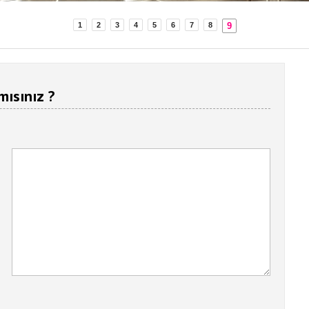
9
1
2
3
4
5
6
7
8
mısınız ?