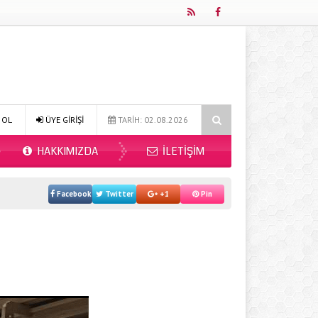
Online Diyetisyen ile Sağlıklı Beslenmenin Yeni Adresi: Fitdiyet.net
 OL
ÜYE GİRİŞİ
TARİH: 02.08.2026
HAKKIMIZDA
İLETIŞIM
Facebook
Twitter
+1
Pin