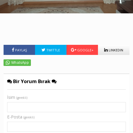
PAYLAŞ
TWITTLE
GOOGLE+
LINKEDIN
Bir Yorum Bırak
İsim
(gerekli)
E-Posta
(gerekli)