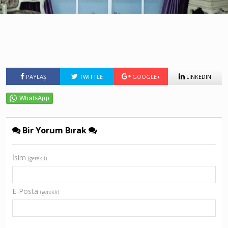
PAYLAŞ
TWITTLE
GOOGLE+
LINKEDIN
Bir Yorum Bırak
İsim
(gerekli)
E-Posta
(gerekli)