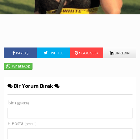
PAYLAŞ
TWITTLE
GOOGLE+
LINKEDIN
Bir Yorum Bırak
İsim
(gerekli)
E-Posta
(gerekli)