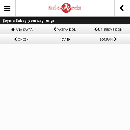
Şeyma Subaşı yeni saç rengi
ANA SAYFA
YAZIYA DÖN
1. RESME DÖN
ÖNCEKİ
17 / 19
SONRAKİ