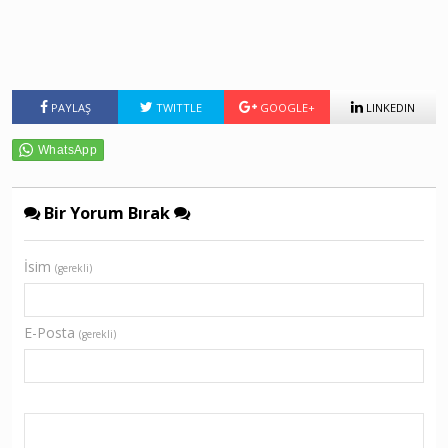
PAYLAŞ
TWITTLE
GOOGLE+
LINKEDIN
Bir Yorum Bırak
İsim
(gerekli)
E-Posta
(gerekli)