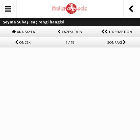
Şeyma Subaşı saç rengi hangisi
ANA SAYFA
YAZIYA DÖN
1. RESME DÖN
ÖNCEKİ
1 / 19
SONRAKİ