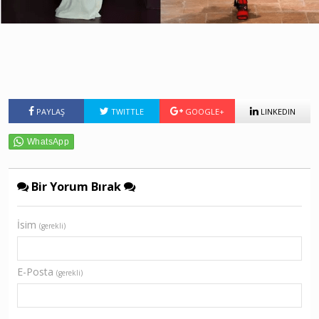
PAYLAŞ
TWITTLE
GOOGLE+
LINKEDIN
Bir Yorum Bırak
İsim
(gerekli)
E-Posta
(gerekli)