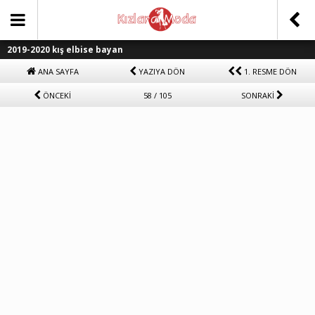
2019-2020 kış elbise bayan
ANA SAYFA
YAZIYA DÖN
1. RESME DÖN
ÖNCEKİ
58 / 105
SONRAKİ