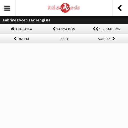
Fahriye Evcen saç rengi ne
ANA SAYFA
YAZIYA DÖN
1. RESME DÖN
ÖNCEKİ
7 / 23
SONRAKİ