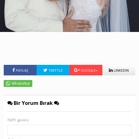
PAYLAŞ
TWITTLE
GOOGLE+
LINKEDIN
Bir Yorum Bırak
İsim
(gerekli)