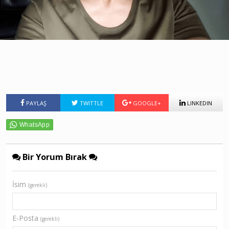
PAYLAŞ
TWITTLE
GOOGLE+
LINKEDIN
Bir Yorum Bırak
İsim
(gerekli)
E-Posta
(gerekli)