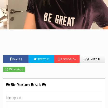
PAYLAŞ
TWITTLE
GOOGLE+
LINKEDIN
Bir Yorum Bırak
İsim
(gerekli)