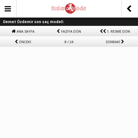
Demet Özdemir son saç modeli
ANA SAYFA
YAZIYA DÖN
1. RESME DÖN
ÖNCEKİ
8 / 24
SONRAKİ