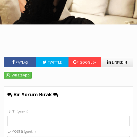
PAYLAŞ
TWITTLE
GOOGLE+
LINKEDIN
Bir Yorum Bırak
İsim
(gerekli)
E-Posta
(gerekli)