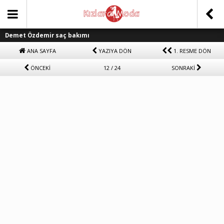
Demet Özdemir saç bakımı
ANA SAYFA
YAZIYA DÖN
1. RESME DÖN
ÖNCEKİ
12 / 24
SONRAKİ