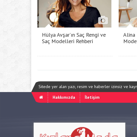
Hülya Avşar’ın Saç Rengi ve
Alina
Saç Modelleri Rehberi
Model
Sitede yer alan yazı, resim ve haberler izinsiz ve ka
Hakkımızda
İletişim