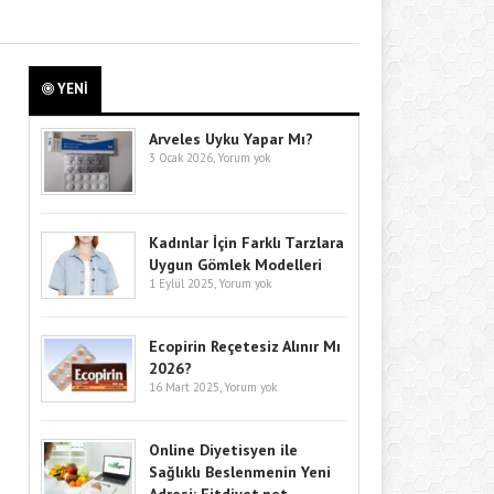
YENİ
Arveles Uyku Yapar Mı?
3 Ocak 2026,
Yorum yok
Kadınlar İçin Farklı Tarzlara
Uygun Gömlek Modelleri
1 Eylül 2025,
Yorum yok
Ecopirin Reçetesiz Alınır Mı
2026?
16 Mart 2025,
Yorum yok
Online Diyetisyen ile
Sağlıklı Beslenmenin Yeni