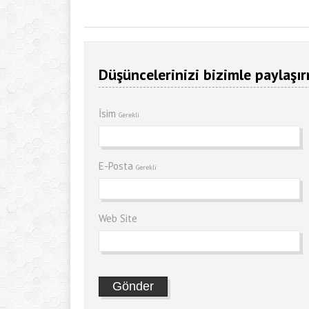
Düşüncelerinizi bizimle paylaşır
İsim
Gerekli
E-Posta
Gerekli
Web Site