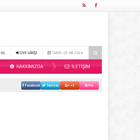
Online Diyetisyen ile Sağlıklı Beslenmenin Yeni Adresi: Fitdiyet.net
 OL
ÜYE GİRİŞİ
TARİH: 02.08.2026
HAKKIMIZDA
İLETIŞIM
Facebook
Twitter
+1
Pin