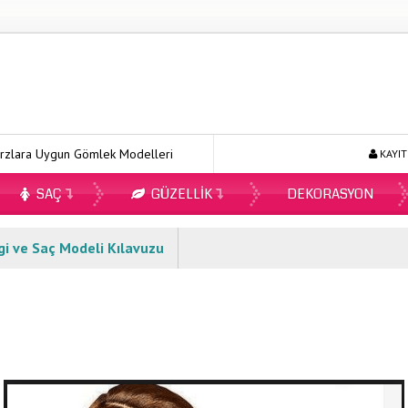
 Uygun Gömlek Modelleri
Ecopirin Reçetesiz Alınır Mı 2026?
KAYIT
SAÇ
GÜZELLIK
DEKORASYON
gi ve Saç Modeli Kılavuzu