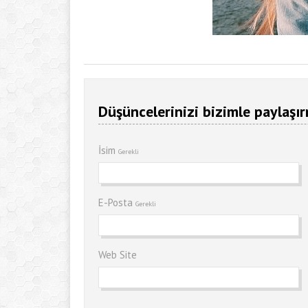
Düşüncelerinizi bizimle paylaşır
İsim
Gerekli
E-Posta
Gerekli
Web Site