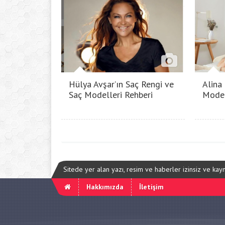
Hülya Avşar’ın Saç Rengi ve
Alina
Saç Modelleri Rehberi
Model
Sitede yer alan yazı, resim ve haberler izinsiz ve ka
Hakkımızda
İletişim