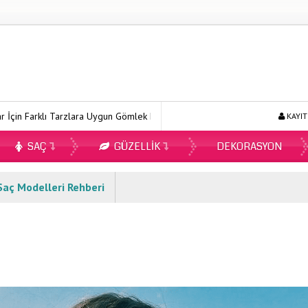
klı Tarzlara Uygun Gömlek Modelleri
Ecopirin Reçetesiz Alınır Mı 2
KAYIT
SAÇ
GÜZELLIK
DEKORASYON
Saç Modelleri Rehberi