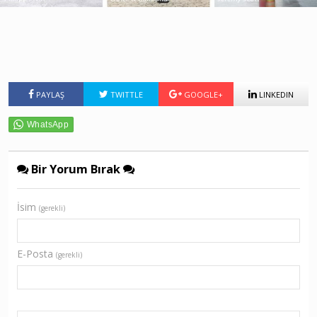
PAYLAŞ
TWITTLE
GOOGLE+
LINKEDIN
Bir Yorum Bırak
İsim
(gerekli)
E-Posta
(gerekli)