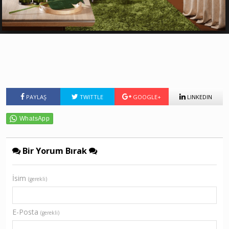
PAYLAŞ
TWITTLE
GOOGLE+
LINKEDIN
Bir Yorum Bırak
İsim
(gerekli)
E-Posta
(gerekli)