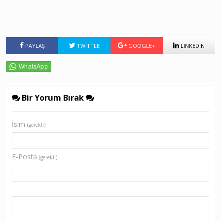
PAYLAŞ
TWITTLE
GOOGLE+
LINKEDIN
Bir Yorum Bırak
İsim
(gerekli)
E-Posta
(gerekli)