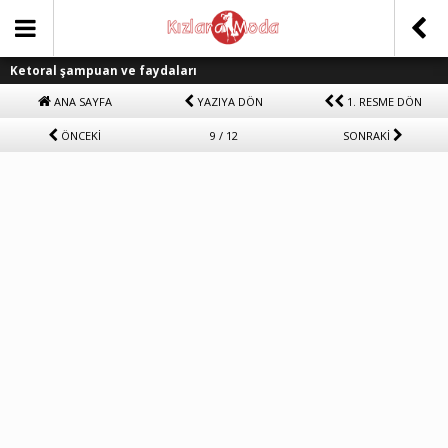
Ketoral şampuan ve faydaları
ANA SAYFA
YAZIYA DÖN
1. RESME DÖN
ÖNCEKİ
9 / 12
SONRAKİ