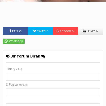
PAYLAŞ
TWITTLE
GOOGLE+
LINKEDIN
Bir Yorum Bırak
İsim
(gerekli)
E-Posta
(gerekli)