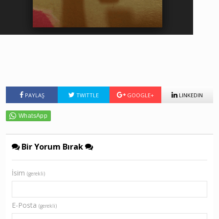
PAYLAŞ
TWITTLE
GOOGLE+
LINKEDIN
Bir Yorum Bırak
İsim
(gerekli)
E-Posta
(gerekli)