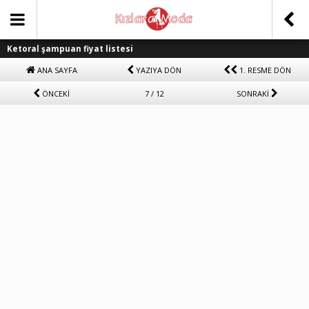
Ketoral şampuan fiyat listesi
ANA SAYFA
YAZIYA DÖN
1. RESME DÖN
ÖNCEKİ
7 / 12
SONRAKİ