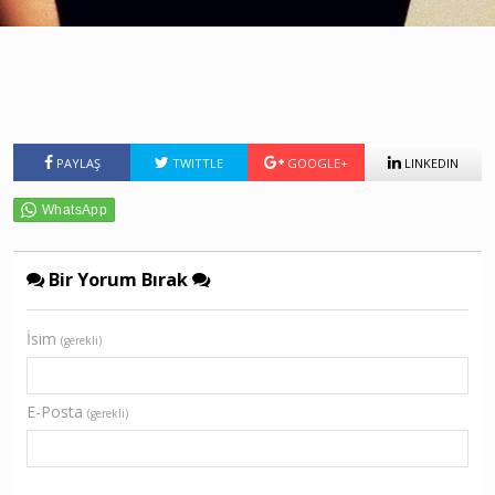
PAYLAŞ
TWITTLE
GOOGLE+
LINKEDIN
Bir Yorum Bırak
İsim
(gerekli)
E-Posta
(gerekli)