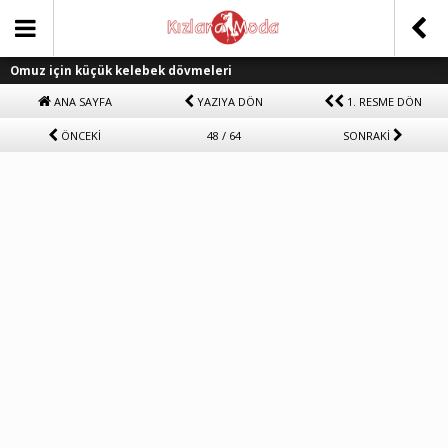
Omuz için küçük kelebek dövmeleri
ANA SAYFA
YAZIYA DÖN
1. RESME DÖN
ÖNCEKİ
48 / 64
SONRAKİ