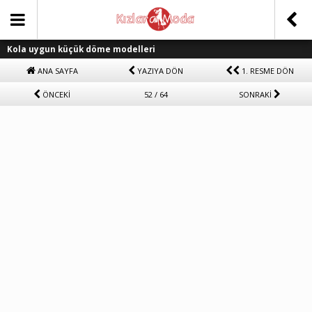
Kola uygun küçük döme modelleri
ANA SAYFA
YAZIYA DÖN
1. RESME DÖN
ÖNCEKİ
52 / 64
SONRAKİ