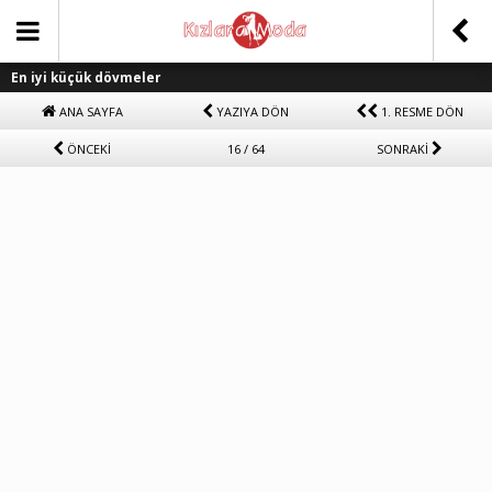
En iyi küçük dövmeler
ANA SAYFA
YAZIYA DÖN
1. RESME DÖN
ÖNCEKİ
16 / 64
SONRAKİ