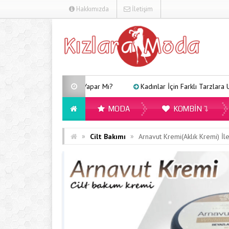
Hakkımızda
İletişim
s Uyku Yapar Mı?
Kadınlar İçin Farklı Tarzlara Uygun Gömlek Model
MODA
KOMBIN
»
»
Cilt Bakımı
Arnavut Kremi(Aklık Kremi) İle