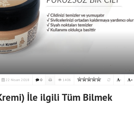
Momecon Krem Kullananla
Yorumları Nasıldır?
22 Nisan 2018
0
1406
-
+
remi) İle ilgili Tüm Bilmek