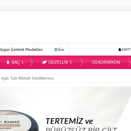
leri
Ecopirin Reçetesiz Alınır Mı 2026?
Online Diyetisyen i
KAYIT
SAÇ
GÜZELLIK
DEKORASYON
 ilgili Tüm Bilmek İstedikleriniz