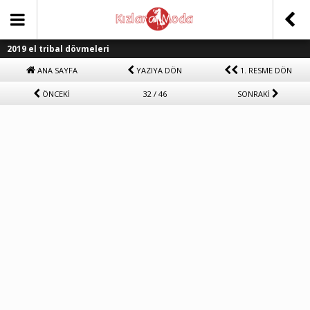
2019 el tribal dövmeleri
ANA SAYFA
YAZIYA DÖN
1. RESME DÖN
ÖNCEKİ
32 / 46
SONRAKİ