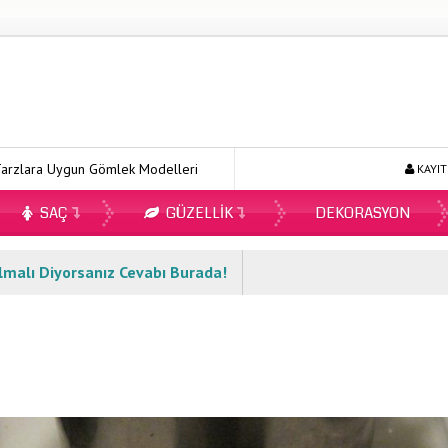
un Gömlek Modelleri
Ecopirin Reçetesiz Alınır Mı 2026?
Onli
KAYIT
SAÇ
GÜZELLIK
DEKORASYON
lmalı Diyorsanız Cevabı Burada!