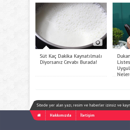
Süt Kaç Dakika Kaynatılmalı
Dukan
Diyorsanız Cevabı Burada!
Listes
Uygul
Neler
Sitede yer alan yazı, resim ve haberler izinsiz ve ka
Hakkımızda
İletişim