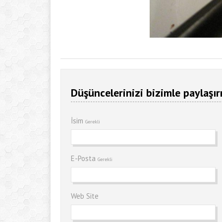
Düşüncelerinizi bizimle paylaşır
İsim
Gerekli
E-Posta
Gerekli
Web Site