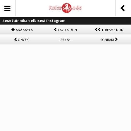
tesettür nikah elbisesi instagram
ANA SAYFA
YAZIYA DÖN
1. RESME DÖN
ÖNCEKİ
25 / 54
SONRAKİ