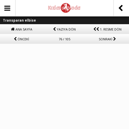
Transparan elbise
ANA SAYFA
YAZIYA DÖN
1. RESME DÖN
ÖNCEKİ
76 / 105
SONRAKİ