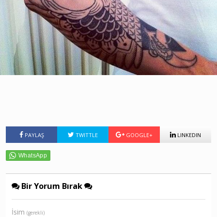
PAYLAŞ
TWITTLE
GOOGLE+
LINKEDIN
Bir Yorum Bırak
İsim
(gerekli)