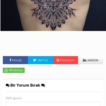
PAYLAŞ
TWITTLE
GOOGLE+
LINKEDIN
Bir Yorum Bırak
İsim
(gerekli)