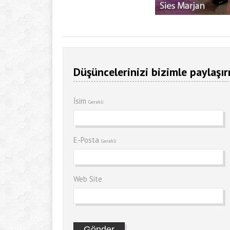
Düşüncelerinizi bizimle paylaşır
İsim
Gerekli
E-Posta
Gerekli
Web Site