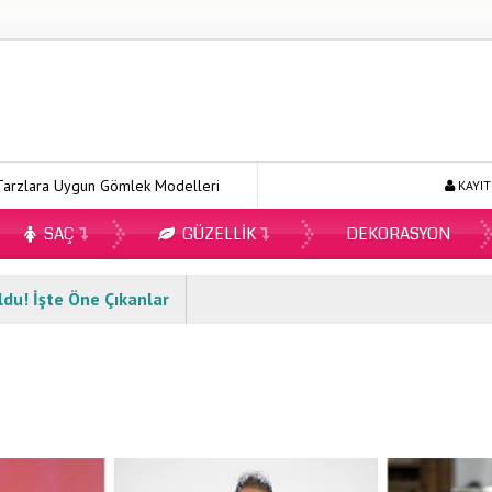
ygun Gömlek Modelleri
Ecopirin Reçetesiz Alınır Mı 2026?
O
KAYIT
SAÇ
GÜZELLIK
DEKORASYON
ldu! İşte Öne Çıkanlar