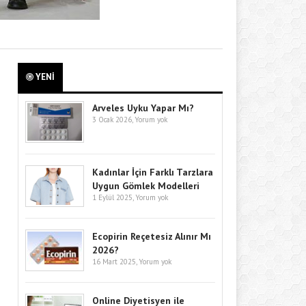
YENİ
Arveles Uyku Yapar Mı?
3 Ocak 2026,
Yorum yok
Kadınlar İçin Farklı Tarzlara
Uygun Gömlek Modelleri
1 Eylül 2025,
Yorum yok
Ecopirin Reçetesiz Alınır Mı
2026?
16 Mart 2025,
Yorum yok
Online Diyetisyen ile