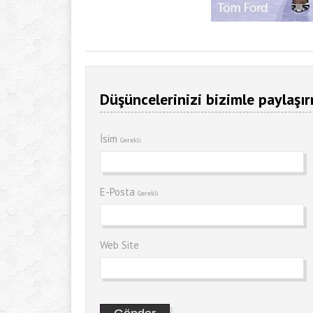
Düşüncelerinizi bizimle paylaşır
İsim
Gerekli
E-Posta
Gerekli
Web Site