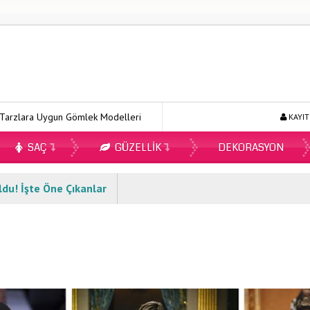
Uygun Gömlek Modelleri
Ecopirin Reçetesiz Alınır Mı 2026?
KAYIT
SAÇ
GÜZELLIK
DEKORASYON
ldu! İşte Öne Çıkanlar