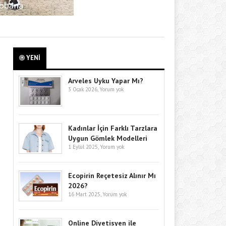
YENİ
Arveles Uyku Yapar Mı?
3 Ocak 2026,
Yorum yok
Kadınlar İçin Farklı Tarzlara
Uygun Gömlek Modelleri
1 Eylül 2025,
Yorum yok
Ecopirin Reçetesiz Alınır Mı
2026?
16 Mart 2025,
Yorum yok
Online Diyetisyen ile