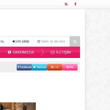
Online Diyetisyen ile Sağlıklı Beslenmenin Yeni Adresi: Fitdiyet.net
 OL
ÜYE GİRİŞİ
TARİH: 02.08.2026
HAKKIMIZDA
İLETIŞIM
Facebook
Twitter
+1
Pin