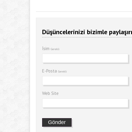
Düşüncelerinizi bizimle paylaşır
İsim
Gerekli
E-Posta
Gerekli
Web Site