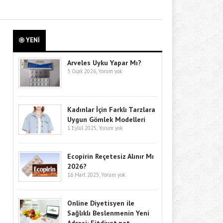
YENİ
Arveles Uyku Yapar Mı?
3 Ocak 2026,
Yorum yok
Kadınlar İçin Farklı Tarzlara
Uygun Gömlek Modelleri
1 Eylül 2025,
Yorum yok
Ecopirin Reçetesiz Alınır Mı
2026?
16 Mart 2025,
Yorum yok
Online Diyetisyen ile
Sağlıklı Beslenmenin Yeni