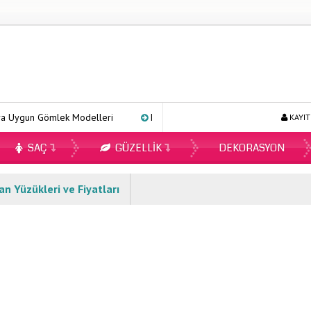
 Gömlek Modelleri
Ecopirin Reçetesiz Alınır Mı 2026?
Onlin
KAYIT
SAÇ
GÜZELLIK
DEKORASYON
n Yüzükleri ve Fiyatları