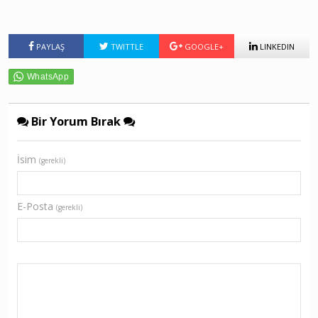
PAYLAŞ
TWITTLE
GOOGLE+
LINKEDIN
Bir Yorum Bırak
İsim
(gerekli)
E-Posta
(gerekli)