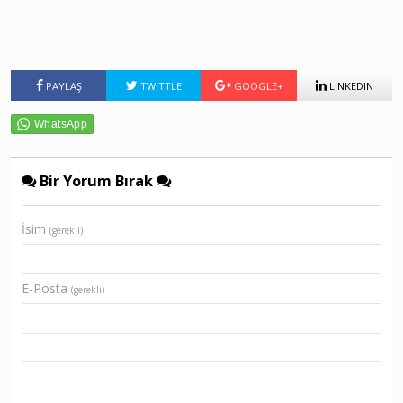
PAYLAŞ
TWITTLE
GOOGLE+
LINKEDIN
Bir Yorum Bırak
İsim
(gerekli)
E-Posta
(gerekli)