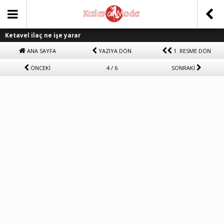
Ketavel ilaç ne işe yarar
ANA SAYFA
YAZIYA DÖN
1. RESME DÖN
ÖNCEKİ
4 / 6
SONRAKİ