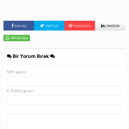
PAYLAŞ
TWITTLE
GOOGLE+
LINKEDIN
Bir Yorum Bırak
İsim
(gerekli)
E-Posta
(gerekli)