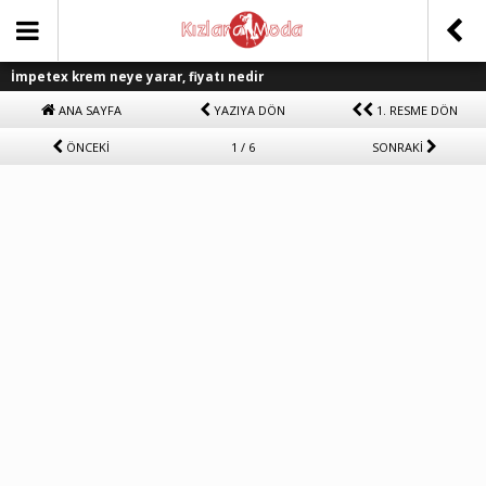
İmpetex krem neye yarar, fiyatı nedir
ANA SAYFA
YAZIYA DÖN
1. RESME DÖN
ÖNCEKİ
1 / 6
SONRAKİ