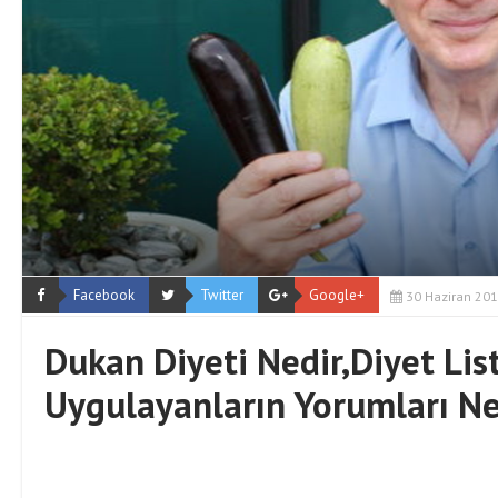
r İçin Farklı Tarzlara
Ecopirin Reçetesiz Alın
Gömlek Modelleri
2026?
Facebook
Twitter
Google+
30 Haziran 20
Dukan Diyeti Nedir,Diyet List
Uygulayanların Yorumları Ne