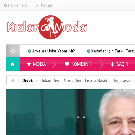
Hakkımızda
İletişim
Arveles Uyku Yapar Mı?
Kadınlar İçin Farklı Tarzlara Uygu
MODA
KOMBIN
SAÇ
»
»
Diyet
Dukan Diyeti Nedir,Diyet Listesi Nasıldır, Uygulayanl