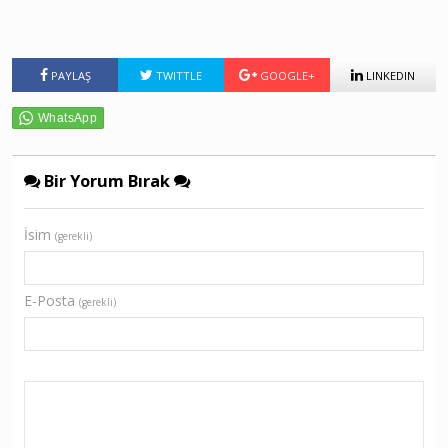
PAYLAŞ
TWITTLE
GOOGLE+
LINKEDIN
Bir Yorum Bırak
İsim
(gerekli)
E-Posta
(gerekli)