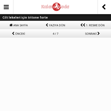
Cilt lekeleri için tritone forte
ANA SAYFA
YAZIYA DÖN
1. RESME DÖN
ÖNCEKİ
4 / 7
SONRAKİ