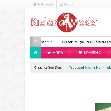
Hakkımızda
İletişim
Arveles Uyku Yapar Mı?
Kadınlar İçin Farklı Tarzlara Uygun Göm
MODA
KOMBIN
Travazol Krem Hakkında
Yazıya Geri Dön