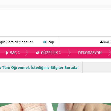
lek Modelleri
Ecopirin Reçetesiz Alınır Mı 2026?
Online Diy
KAYIT
SAÇ
GÜZELLIK
DEKORASYON
 Tüm Öğrenmek İstediğiniz Bilgiler Burada!