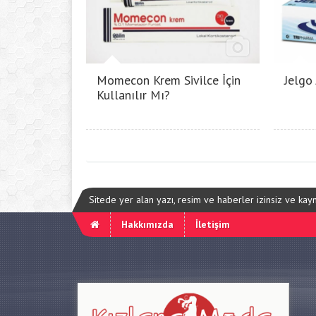
Momecon Krem Sivilce İçin
Jelgo
Kullanılır Mı?
Sitede yer alan yazı, resim ve haberler izinsiz ve ka
Hakkımızda
İletişim