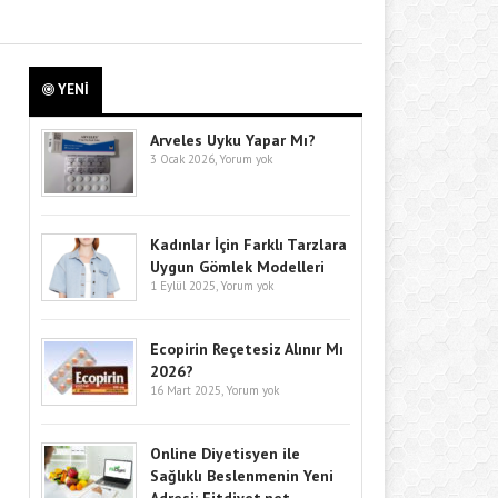
YENİ
Arveles Uyku Yapar Mı?
3 Ocak 2026,
Yorum yok
Kadınlar İçin Farklı Tarzlara
Uygun Gömlek Modelleri
1 Eylül 2025,
Yorum yok
Ecopirin Reçetesiz Alınır Mı
2026?
16 Mart 2025,
Yorum yok
Online Diyetisyen ile
Sağlıklı Beslenmenin Yeni