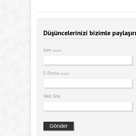
Düşüncelerinizi bizimle paylaşır
İsim
Gerekli
E-Posta
Gerekli
Web Site