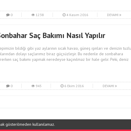
0
1238
4 Kasım 2016
DEVAMI
Sonbahar Saç Bakımı Nasıl Yapılır
epimizin bildiği gibi yaz aylarının sıcak havası, güneş ışınları ve denizin tuzl
ularından dolayı saçlarımız biraz güçsüzleşir. Bu nedenle de sonbahara
irerken saç bakımı yapmak neredeyse kaçınılmaz bir hale gelir. Peki, deniz
0
945
6 Ekim 2016
DEVAMI
ynak gösterilmeden kullanılamaz.