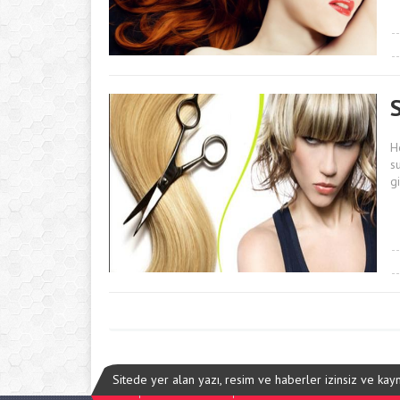
H
s
g
Sitede yer alan yazı, resim ve haberler izinsiz ve ka