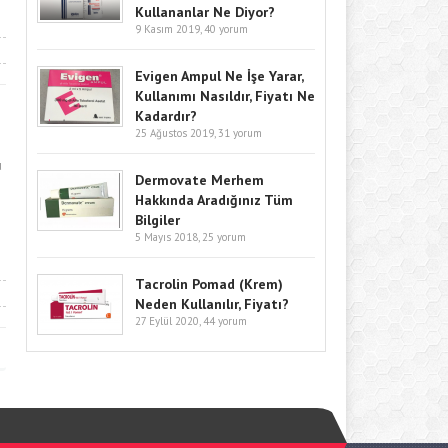
Kullananlar Ne Diyor?
9 Kasım 2019,
40 yorum
Evigen Ampul Ne İşe Yarar,
Kullanımı Nasıldır, Fiyatı Ne
Kadardır?
25 Ağustos 2019,
31 yorum
u
Dermovate Merhem
Hakkında Aradığınız Tüm
Bilgiler
5 Mayıs 2018,
25 yorum
Tacrolin Pomad (Krem)
Neden Kullanılır, Fiyatı?
27 Eylül 2020,
44 yorum