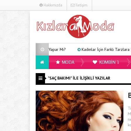
Hakkımızda
İletişim
Arveles Uyku Yapar Mı?
Kadınlar İçin Farklı Tarzlara Uy
MODA
KOMBIN
"SAÇ BAKIMI" ILE İLIŞIKLI YAZILAR
B
T
M
n
k