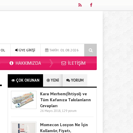
line Diyetisyen ile Sağlıklı Beslenmenin Yeni Adresi: Fitdiyet.net
Un
 OL
ÜYE GİRİŞİ
TARİH: 01.08.2026
HAKKIMIZDA
İLETIŞIM
ÇOK OKUNAN
YENİ
YORUM
Kara Merhem(İhtiyol) ve
Tüm Kafanıza Takılanların
Cevapları
26 Mayıs 2018,
129 yorum
Momecon Losyon Ne İçin
Kullanılır, Fiyatı,