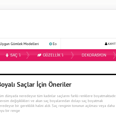
gun Gömlek Modelleri
Ecopirin Reçetesiz Alınır Mı 2026?
On
KAYIT
SAÇ
GÜZELLIK
DEKORASYON
oyalı Saçlar İçin Öneriler
üm dünyada neredeyse tüm kadınlar saçlarını farklı renklere boyatmaktadır.
evsim değişiklikleri ve akan saç boyalarından dolayı saç boyatmak
eredeyse bir gereklilik halini aldı. Saç renginin tonunun açılması veya daha
oyu bir renge