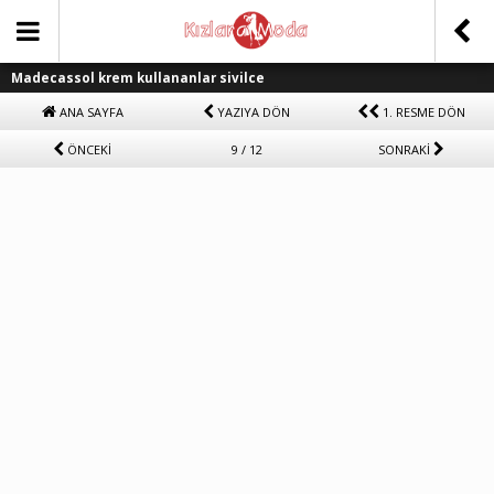
Madecassol krem kullananlar sivilce
ANA SAYFA
YAZIYA DÖN
1. RESME DÖN
ÖNCEKİ
9 / 12
SONRAKİ