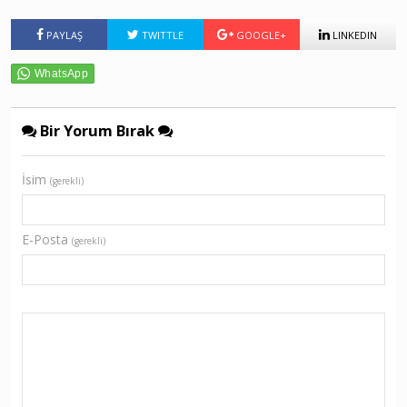
PAYLAŞ
TWITTLE
GOOGLE+
LINKEDIN
Bir Yorum Bırak
İsim
(gerekli)
E-Posta
(gerekli)