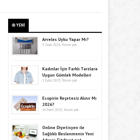
YENİ
Arveles Uyku Yapar Mı?
3 Ocak 2026,
Yorum yok
Kadınlar İçin Farklı Tarzlara
Uygun Gömlek Modelleri
1 Eylül 2025,
Yorum yok
Ecopirin Reçetesiz Alınır Mı
2026?
16 Mart 2025,
Yorum yok
Online Diyetisyen ile
Sağlıklı Beslenmenin Yeni