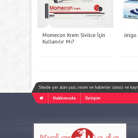
Momecon Krem Sivilce İçin
Jelgo
Kullanılır Mı?
Sitede yer alan yazı, resim ve haberler izinsiz ve ka
Hakkımızda
İletişim