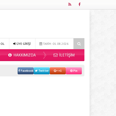
Online Diyetisyen ile Sağlıklı Beslenmenin Yeni Adresi: Fitdiyet.net
 OL
ÜYE GİRİŞİ
TARİH: 01.08.2026
HAKKIMIZDA
İLETIŞIM
Facebook
Twitter
+1
Pin