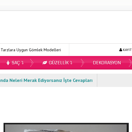
ra Uygun Gömlek Modelleri
Ecopirin Reçetesiz Alınır Mı 2026?
KAYIT
SAÇ
GÜZELLIK
DEKORASYON
da Neleri Merak Ediyorsanız İşte Cevapları