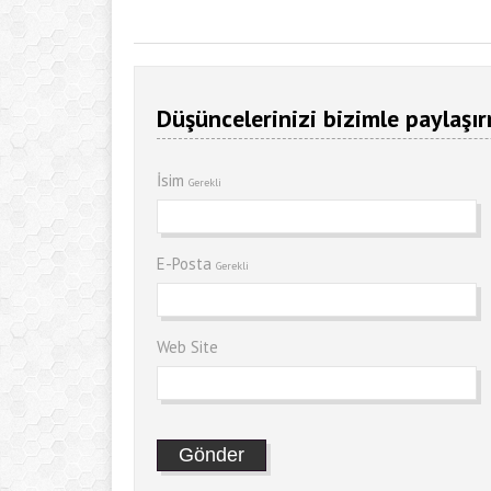
Düşüncelerinizi bizimle paylaşır
İsim
Gerekli
E-Posta
Gerekli
Web Site