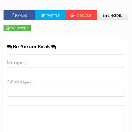
PAYLAŞ
TWITTLE
GOOGLE+
LINKEDIN
Bir Yorum Bırak
İsim
(gerekli)
E-Posta
(gerekli)