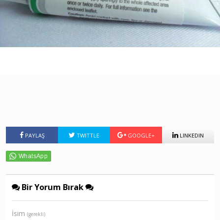
PAYLAŞ
TWITTLE
GOOGLE+
LINKEDIN
Bir Yorum Bırak
İsim
(gerekli)