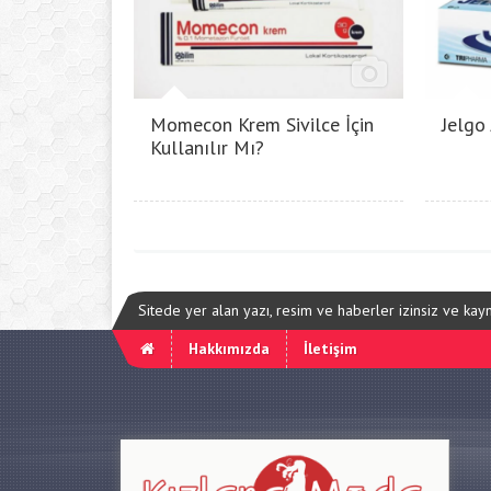
Momecon Krem Sivilce İçin
Jelgo
Kullanılır Mı?
Sitede yer alan yazı, resim ve haberler izinsiz ve ka
Hakkımızda
İletişim