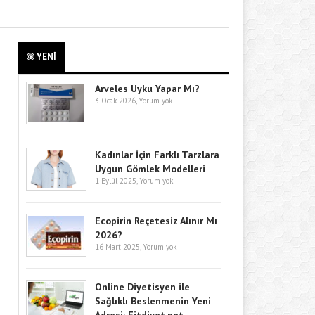
YENİ
Arveles Uyku Yapar Mı?
3 Ocak 2026,
Yorum yok
Kadınlar İçin Farklı Tarzlara
Uygun Gömlek Modelleri
1 Eylül 2025,
Yorum yok
Ecopirin Reçetesiz Alınır Mı
2026?
16 Mart 2025,
Yorum yok
Online Diyetisyen ile
Sağlıklı Beslenmenin Yeni