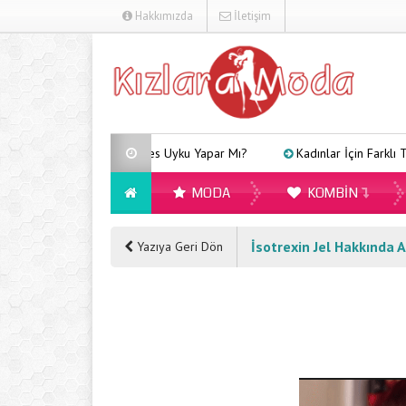
Hakkımızda
İletişim
Arveles Uyku Yapar Mı?
Kadınlar İçin Farklı Tarzlara
MODA
KOMBIN
İsotrexin Jel Hakkında A
Yazıya Geri Dön