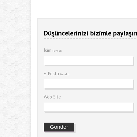
Düşüncelerinizi bizimle paylaşır
İsim
Gerekli
E-Posta
Gerekli
Web Site