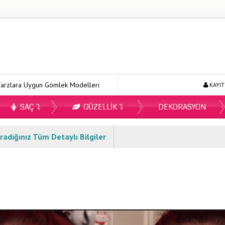
 Uygun Gömlek Modelleri
Ecopirin Reçetesiz Alınır Mı 2026?
KAYIT
SAÇ
GÜZELLIK
DEKORASYON
radığınız Tüm Detaylı Bilgiler