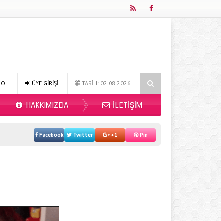
Online Diyetisyen ile Sağlıklı Beslenmenin Yeni Adresi: Fitdiyet.net
 OL
ÜYE GİRİŞİ
TARİH: 02.08.2026
HAKKIMIZDA
İLETIŞIM
Facebook
Twitter
+1
Pin