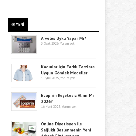
YENİ
Arveles Uyku Yapar Mı?
3 Ocak 2026,
Yorum yok
Kadınlar İçin Farklı Tarzlara
Uygun Gömlek Modelleri
1 Eylül 2025,
Yorum yok
Ecopirin Reçetesiz Alınır Mı
2026?
16 Mart 2025,
Yorum yok
Online Diyetisyen ile
Sağlıklı Beslenmenin Yeni