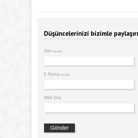
Düşüncelerinizi bizimle paylaşır
İsim
Gerekli
E-Posta
Gerekli
Web Site