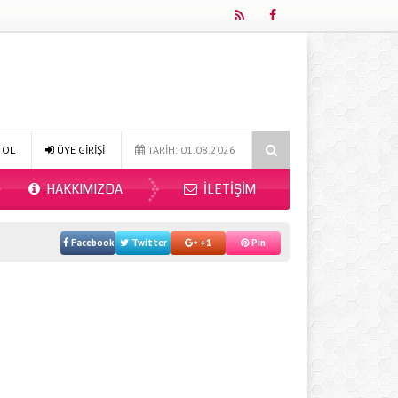
 Mı 2026?
Online Diyetisyen ile Sağlıklı Beslenmenin Yeni Adresi: Fit
 OL
ÜYE GİRİŞİ
TARİH: 01.08.2026
HAKKIMIZDA
İLETIŞIM
Facebook
Twitter
+1
Pin