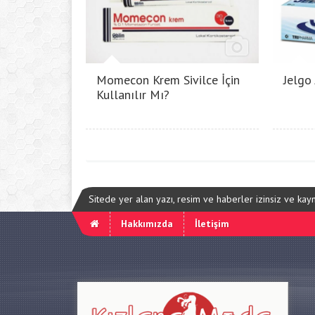
Momecon Krem Sivilce İçin
Jelgo
Kullanılır Mı?
Sitede yer alan yazı, resim ve haberler izinsiz ve ka
Hakkımızda
İletişim