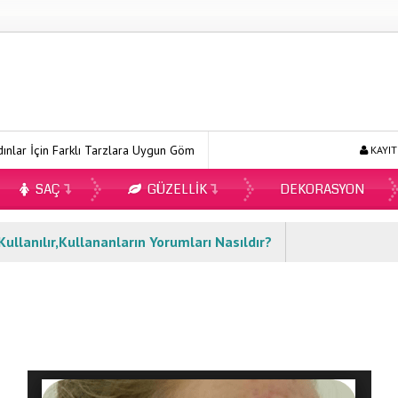
n Farklı Tarzlara Uygun Gömlek Modelleri
Ecopirin Reçetesiz Alınır
KAYIT
SAÇ
GÜZELLIK
DEKORASYON
llanılır,Kullananların Yorumları Nasıldır?