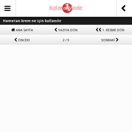
Hametan krem ne için kullanılır
ANA SAYFA
YAZIYA DÖN
1. RESME DÖN
ÖNCEKİ
2 / 9
SONRAKİ