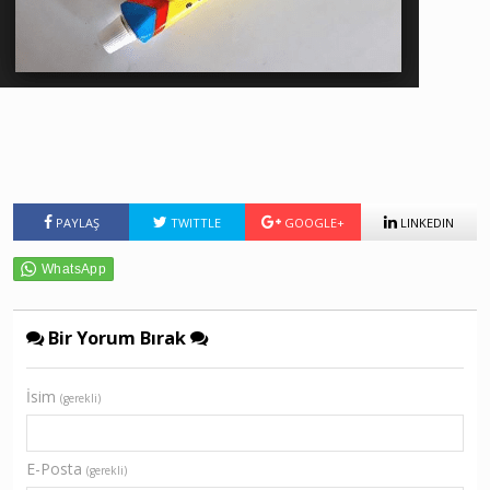
PAYLAŞ
TWITTLE
GOOGLE+
LINKEDIN
Bir Yorum Bırak
İsim
(gerekli)
E-Posta
(gerekli)