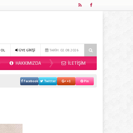
nır Mı 2026?
Online Diyetisyen ile Sağlıklı Beslenmenin Yeni Adresi:
 OL
ÜYE GİRİŞİ
TARİH: 02.08.2026
HAKKIMIZDA
İLETIŞIM
Facebook
Twitter
+1
Pin