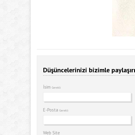
Düşüncelerinizi bizimle paylaşır
İsim
Gerekli
E-Posta
Gerekli
Web Site