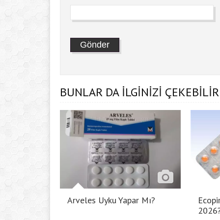
BUNLAR DA İLGİNİZİ ÇEKEBİLİR
Arveles Uyku Yapar Mı?
Ecopir
2026