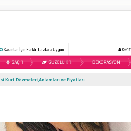
İçin Farklı Tarzlara Uygun Gömlek Modelleri
Ecopirin Reçetesiz Alı
KAYIT
SAÇ
GÜZELLIK
DEKORASYON
i Kurt Dövmeleri,Anlamları ve Fiyatları