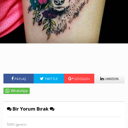
PAYLAŞ
TWITTLE
GOOGLE+
LINKEDIN
Bir Yorum Bırak
İsim
(gerekli)